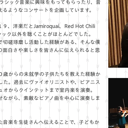
クラシック音楽に興味をもってもらったり、音
えるようなコンサートを企画しています。
だとJamiroquai、Red Hot Chili
、クラシック以外を聴くことがほとんどでした。
で切磋琢磨し活動した経験がある、そんな僕
の面白さや楽しさを皆さんに伝えられると思
０歳からの未就学の子供たちを教えた経験か
した。過去にヴァイオリニストや、ピアニス
ュオからクインテットまで室内楽を演奏。
せながら、素敵なピアノ曲を中心に演奏しま
た音楽を生徒さんへ伝えることで、子どもか