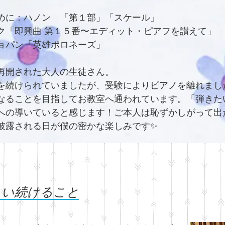
めに：ハノン 「第１部」「スケール」
ク「即興曲 第１５番〜エディット・ピアフを讃えて」
ョパン「英雄ポロネーズ」
再開された大人の生徒さん。
を続けられていましたが、受験によりピアノを離れまし
なることを目指してお教室へ通われています。「弾きた
への導いていると感じます！ご本人は恥ずかしがって出
披露される日が僕の密かな楽しみです✨
、い続けること