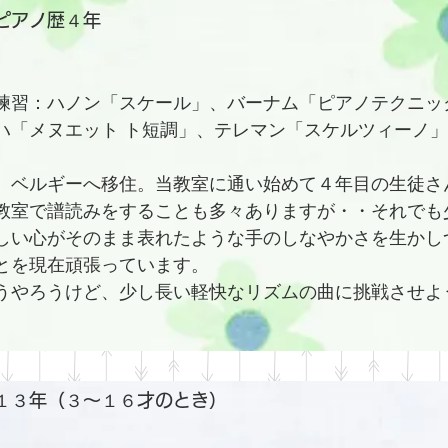
ピアノ歴４年
練習：ハノン「スケール」、バーナム「ピアノテクニッ
ハ「メヌエット ト短調」、テレマン「スケルツィーノ」
、ベルギーへ移住。当教室に通い始めて４年目の生徒さ
教室で譜読みをすることも多々ありますが・・それでも
しい心がそのまま表れたような手のしなやかさを生かし
とを現在頑張っています。
うやろうけど、少し長い軽快なリズムの曲に挑戦させよ
１３年（３〜１６才のとき）