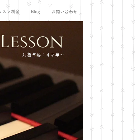
ッスン料金
Blog
お問い合わせ
 Lesson
​対象年齢：４才半〜