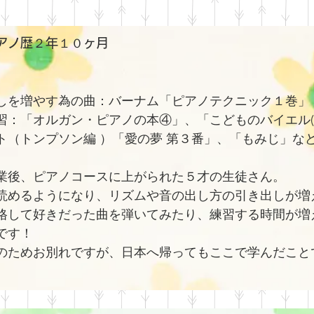
アノ歴２年１０ヶ月
しを増やす為の曲：バーナム「ピアノテクニック１巻」
習：「オルガン・ピアノの本④」、「こどものバイエル(
ト（トンプソン編 ）「愛の夢 第３番」、「もみじ」な
業後、ピアノコースに上がられた５才の生徒さん。
読めるようになり、リズムや音の出し方の引き出しが増
格して好きだった曲を弾いてみたり、練習する時間が増
です！
のためお別れですが、日本へ帰ってもここで学んだこと
♩