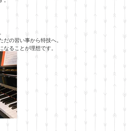
す。
。
ただの習い事から特技へ。
になることが理想です。