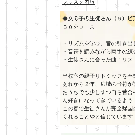
レッスン内容
◆
女の子の生徒さん（６）ピ
３０分コース
・リズムを学び、音の引き出
・音符を読みながら両手の練
・生徒さんに合った曲：リス
当教室の親子リトミックを卒
あれから２年、広域の音符が
おうちでも少しずつ自ら昔合
ん好きになってきているよう
この春で生徒さんが完全帰国
くれることやと信じています