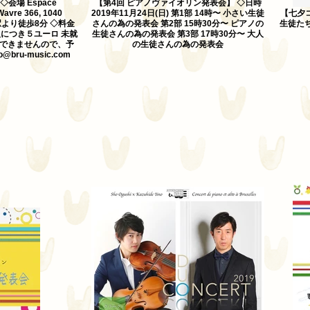
会場 Espace
【第4回 ピアノヴァイオリン発表会】 ◇日時
avre 366, 1040
2019年11月24日(日) 第1部 14時〜 小さい生徒
【七夕
n」駅より徒歩8分 ◇料金
さんの為の発表会 第2部 15時30分〜 ピアノの
生徒た
につき５ユーロ 未就
生徒さんの為の発表会 第3部 17時30分〜 大人
金できませんので、予
の生徒さんの為の発表会
ru-music.com