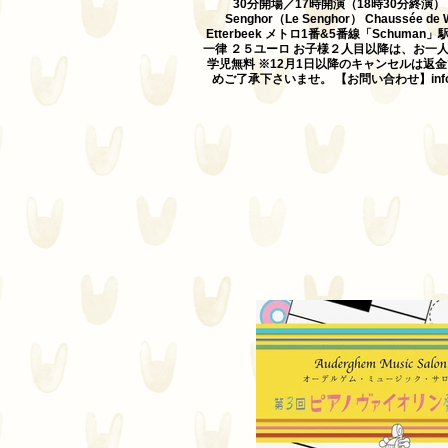
30分開場／17時開演（18時30分終演） ◇
Senghor（Le Senghor） Chaussée de W
Etterbeek メトロ1番&5番線「Schuma
一律 ２５ユーロ お子様２人目以降は、お一人
学児無料 ※12月1日以降のキャンセルは返
めご了承下さいませ。 【お問い合わせ】info@b