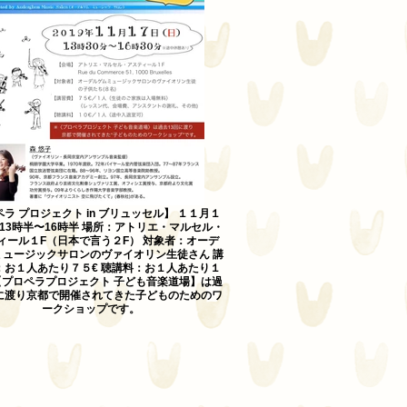
ラ プロジェクト in ブリュッセル】 １１月１
)13時半〜16時半 場所：アトリエ・マルセル・
ィール１F（日本で言う２F） 対象者：オーデ
ミュージックサロンのヴァイオリン生徒さん 講
：お１人あたり７５€ 聴講料：お１人あたり１
【プロペラプロジェクト 子ども音楽道場】は過
回に渡り京都で開催されてきた子どものためのワ
ークショップです。