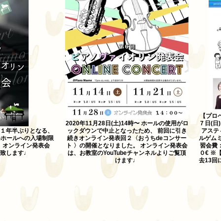
【プロペ
2020年11月28日(土)14時〜 ホールの使用がロ
７日(日
 約１年半ぶりとなる、
ックダウンで中止となったため、 前回に引き
アステ
めホールへの入場制限
続きオンライン発表回２〈おうちdeコンサー
ルゲム
、オンライン発表会
ト 〉の開催となりました。 オンライン発表会
習会費
開致します♩
は、お教室のYouTubeチャンネルよりご覧頂
０€ ※
けます♩
去13