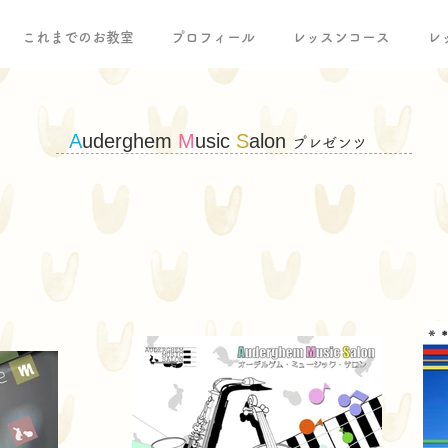
これまでのお教室
プロフィール
レッスンコース
レ
A
uderghem
M
usic
S
alon
プレゼンツ