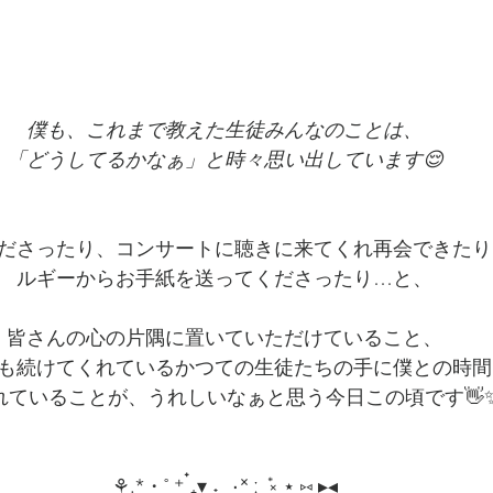
僕も、これまで教えた生徒みんなのことは、
「どうしてるかなぁ」と時々思い出しています😌
ださったり、コンサートに聴きに来てくれ再会できたり
ルギーからお手紙を送ってくださったり…と、
皆さんの心の片隅に置いていただけていること、
も続けてくれているかつての生徒たちの手に僕との時間
れていることが、うれしいなぁと思う今日この頃です👋
⚘‬.*・˚ ⁺ ๋₊▾ ˖ ִִֶָ ٠˟ ː ݊ ༝ ⋆ ⑅ ▸◂