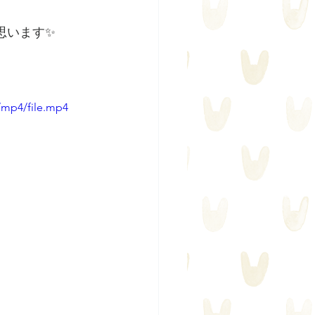
思います✨
/mp4/file.mp4