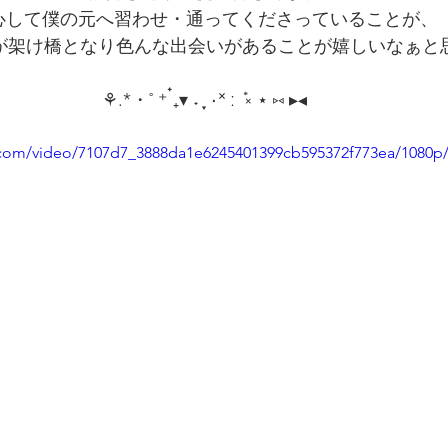
心して僕の元へ習わせ・通ってくださっていることが、
が架け橋となり色んな出会いがあることが嬉しいなぁと
⚘‬.*・˚ ⁺ ๋₊▾ ˖ ִִֶָ ٠˟ ː ݊ ༝ ⋆ ⑅ ▸◂
ic.com/video/7107d7_3888da1e6245401399cb595372f773ea/1080p