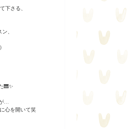
聴いて下さる、
スン、
。
）
🎹✨
が…
に心を開いて笑