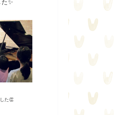
した✨
した👏