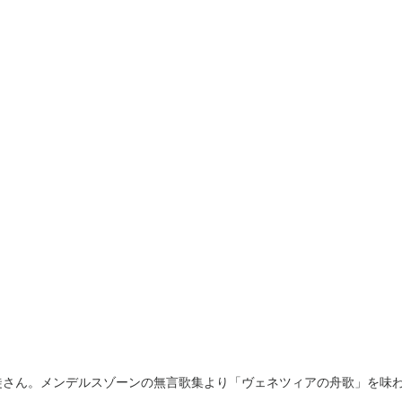
徒さん。メンデルスゾーンの無言歌集より「ヴェネツィアの舟歌」を味わ