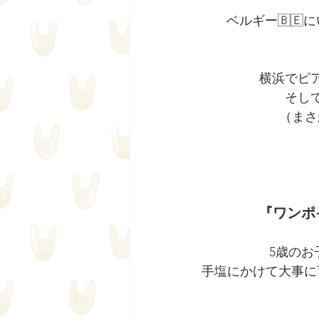
ベルギー🇧🇪
横浜でピ
そし
（まさ
『ワンポ
5歳の
手塩にかけて大事に