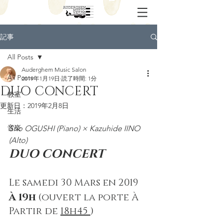
記事
All Posts
Auderghem Music Salon
All Posts
2019年1月19日
読了時間: 1分
DUO CONCERT
教室
更新日：
2019年2月8日
生活
音楽
Sho OGUSHI (Piano) × Kazuhide IINO 
(Alto)
DUO CONCERT
Le samedi 30 Mars en 2019
À 19h
 (ouvert la porte À 
Partir de 
18h45 
)