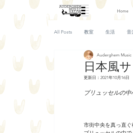
Home
All Posts
教室
生活
音
Auderghem Music 
日本風サ
更新日：
2021年10月16日
ブリュッセルの中心
市街中央を真っ直ぐ