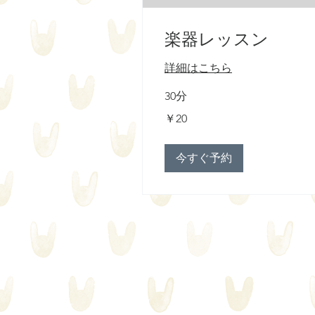
楽器レッスン
詳細はこちら
30分
20
￥20
円
今すぐ予約